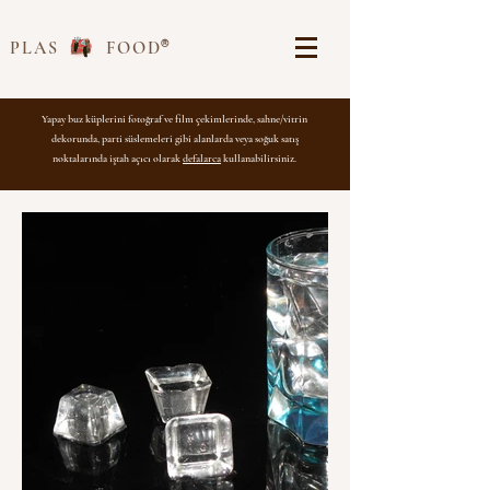
®
PLAS FOOD
Yapay buz küplerini fotoğraf ve film çekimlerinde, sahne/vitrin
dekorunda, parti süslemeleri gibi alanlarda veya soğuk satış
noktalarında iştah açıcı olarak
defalarca
kullanabilirsiniz.